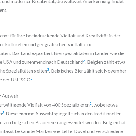
 und moderner Kreativität, die weltweit Anerkennung findet
eht.
nnt für ihre beeindruckende Vielfalt und Kreativität in der
er kulturellen und geografischen Vielfalt eine
äten. Das Land exportiert Bierspezialitäten in Länder wie die
2
die USA und zunehmend nach Deutschland
. Belgien zählt etwa
3
he Spezialitäten gelten
. Belgisches Bier zählt seit November
3
rbe der UNESCO
.
r Auswahl
2
erwältigende Vielfalt von 400 Spezialbieren
, wobei etwa
3
n
. Diese enorme Auswahl spiegelt sich in den traditionellen
ie von belgischen Brauereien angewendet werden. Belgien hat
mfasst bekannte Marken wie Leffe, Duvel und verschiedene