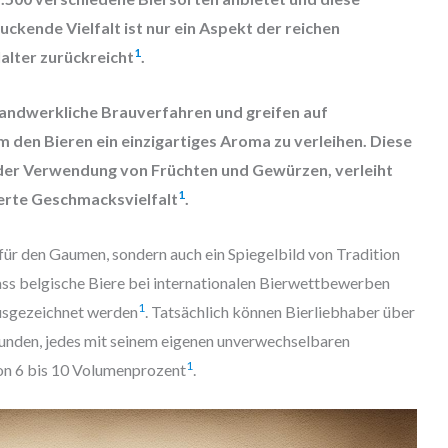
uckende Vielfalt ist nur ein Aspekt der reichen
1
lalter zurückreicht
.
handwerkliche Brauverfahren und greifen auf
m den Bieren ein einzigartiges Aroma zu verleihen. Diese
der Verwendung von Früchten und Gewürzen, verleiht
1
erte Geschmacksvielfalt
.
 für den Gaumen, sondern auch ein Spiegelbild von Tradition
dass belgische Biere bei internationalen Bierwettbewerben
1
usgezeichnet werden
. Tatsächlich können Bierliebhaber über
kunden, jedes mit seinem eigenen unverwechselbaren
1
n 6 bis 10 Volumenprozent
.