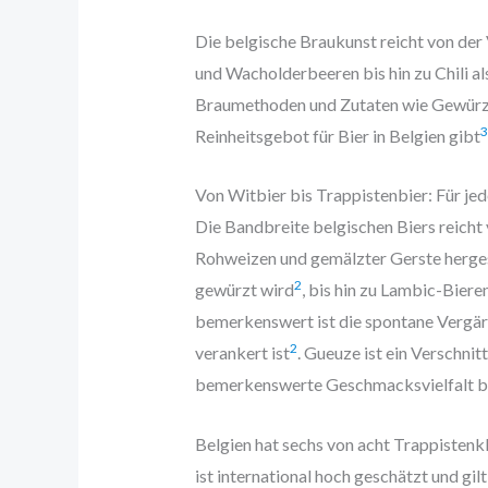
Die belgische Braukunst reicht von der
und Wacholderbeeren bis hin zu Chili al
Braumethoden und Zutaten wie Gewürze,
3
Reinheitsgebot für Bier in Belgien gibt
Von Witbier bis Trappistenbier: Für j
Die Bandbreite belgischen Biers reicht 
Rohweizen und gemälzter Gerste herges
2
gewürzt wird
, bis hin zu Lambic-Bieren
bemerkenswert ist die spontane Vergärun
2
verankert ist
. Gueuze ist ein Verschni
bemerkenswerte Geschmacksvielfalt bi
Belgien hat sechs von acht Trappistenkl
ist international hoch geschätzt und gil