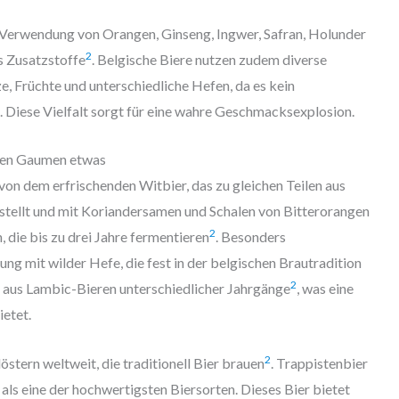
 Verwendung von Orangen, Ginseng, Ingwer, Safran, Holunder
2
s Zusatzstoffe
. Belgische Biere nutzen zudem diverse
 Früchte und unterschiedliche Hefen, da es kein
. Diese Vielfalt sorgt für eine wahre Geschmacksexplosion.
eden Gaumen etwas
von dem erfrischenden Witbier, das zu gleichen Teilen aus
tellt und mit Koriandersamen und Schalen von Bitterorangen
2
, die bis zu drei Jahre fermentieren
. Besonders
g mit wilder Hefe, die fest in der belgischen Brautradition
2
tt aus Lambic-Bieren unterschiedlicher Jahrgänge
, was eine
etet.
2
östern weltweit, die traditionell Bier brauen
. Trappistenbier
t als eine der hochwertigsten Biersorten. Dieses Bier bietet