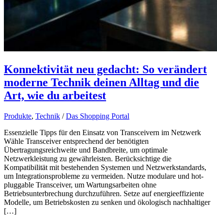
Konnektivität neu gedacht: So verändert
moderne Technik deinen Alltag und die
Art, wie du arbeitest
Produkte
,
Technik
/
Das Shopping Portal
Essenzielle Tipps für den Einsatz von Transceivern im Netzwerk
Wähle Transceiver entsprechend der benötigten
Übertragungsreichweite und Bandbreite, um optimale
Netzwerkleistung zu gewährleisten. Berücksichtige die
Kompatibilität mit bestehenden Systemen und Netzwerkstandards,
um Integrationsprobleme zu vermeiden. Nutze modulare und hot-
pluggable Transceiver, um Wartungsarbeiten ohne
Betriebsunterbrechung durchzuführen. Setze auf energieeffiziente
Modelle, um Betriebskosten zu senken und ökologisch nachhaltiger
[…]