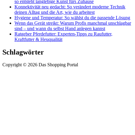
so entsteht langlebige Kunst fürs Zuhause
Konnektivität neu gedacht: So verändert moderne Technik
deinen Alltag und die Art, wie du arbeitest
Hygiene und Temperatur: So wählst du die passende Lösung
Wenn das Gerät streikt: Warum Profis manchmal unschlagbar
sind – und wann du selbst Hand anlegen kannst
Ratgeber Pferdefutter: Experten-Tipps zu Raufutter,
Kraftfutter & Heuqualität
Schlagwörter
Copyright © 2026 Das Shopping Portal