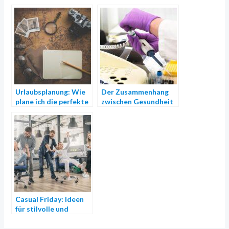
Urlaubsplanung: Wie
Der Zusammenhang
plane ich die perfekte
zwischen Gesundheit
Reise, um meinen
und Shopping
Urlaub ohne Stress zu
genießen?
Casual Friday: Ideen
für stilvolle und
bequeme Büro-
Outfits