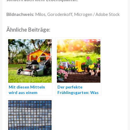
Bildnachweis:
Milos, Gorodenkoff, Microgen / Adobe Stock
Ähnliche Beiträge:
Mit diesen Mitteln
Der perfekte
wird aus einem
Frühlingsgarten: Was
verwitterten Garten
ist im Frühling im
eine heimische Oase
Garten zu tun?