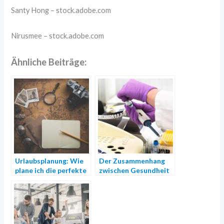
Santy Hong
– stock.adobe.com
Nirusmee
– stock.adobe.com
Ähnliche Beiträge:
Urlaubsplanung: Wie
Der Zusammenhang
plane ich die perfekte
zwischen Gesundheit
Reise, um meinen
und Shopping
Urlaub ohne Stress zu
genießen?