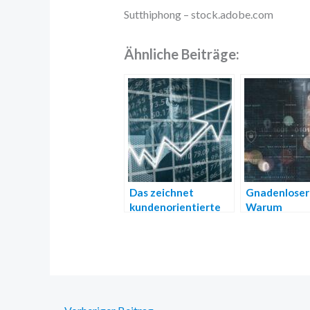
Sutthiphong – stock.adobe.com
Ähnliche Beiträge:
Das zeichnet
Gnadenloser
kundenorientierte
Warum
Unternehmen aus
Antivirenpr
e ein Muss si