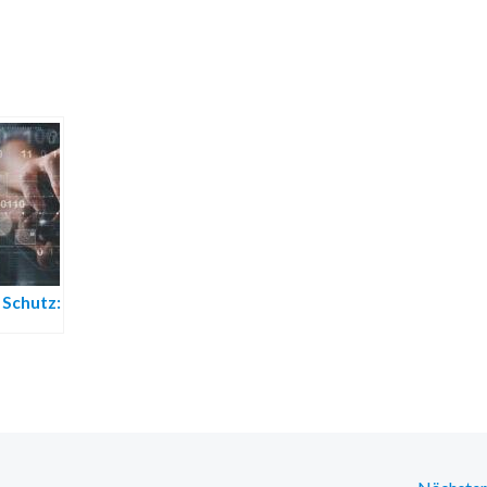
 Schutz:
ogramm
nd