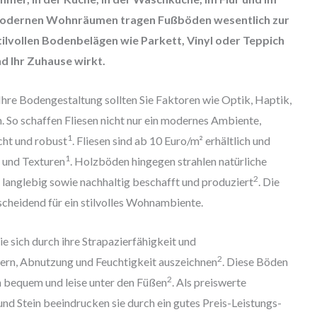
odernen Wohnräumen tragen Fußböden wesentlich zur
ilvollen Bodenbelägen wie Parkett, Vinyl oder Teppich
d Ihr Zuhause wirkt.
Ihre Bodengestaltung sollten Sie Faktoren wie Optik, Haptik,
. So schaffen Fliesen nicht nur ein modernes Ambiente,
1
cht und robust
. Fliesen sind ab 10 Euro/m² erhältlich und
1
n und Texturen
. Holzböden hingegen strahlen natürliche
2
langlebig sowie nachhaltig beschafft und produziert
. Die
scheidend für ein stilvolles Wohnambiente.
ie sich durch ihre Strapazierfähigkeit und
2
ern, Abnutzung und Feuchtigkeit auszeichnen
. Diese Böden
2
ch bequem und leise unter den Füßen
. Als preiswerte
und Stein beeindrucken sie durch ein gutes Preis-Leistungs-