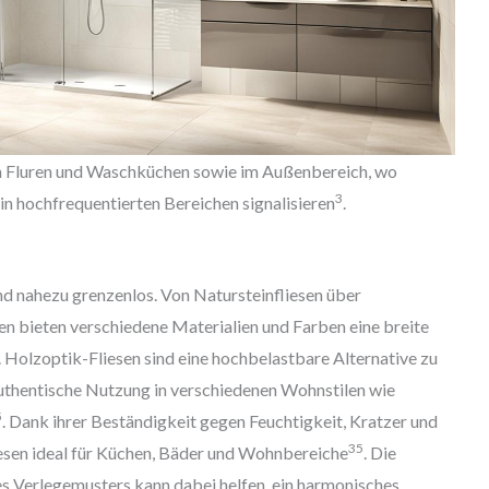
n Fluren und Waschküchen sowie im Außenbereich, wo
3
in hochfrequentierten Bereichen signalisieren
.
nd nahezu grenzenlos. Von Natursteinfliesen über
sen bieten verschiedene Materialien und Farben eine breite
. Holzoptik-Fliesen sind eine hochbelastbare Alternative zu
uthentische Nutzung in verschiedenen Wohnstilen wie
5
. Dank ihrer Beständigkeit gegen Feuchtigkeit, Kratzer und
3
5
esen ideal für Küchen, Bäder und Wohnbereiche
. Die
s Verlegemusters kann dabei helfen, ein harmonisches