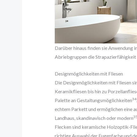
Darüber hinaus finden sie Anwendung i
Abriebgruppen die Strapazierfähigkeit 
Designmöglichkeiten mit Fliesen
Die Designmöglichkeiten mit Fliesen si
Keramikfliesen bis hin zu Porzellanflie
3
4
Palette an Gestaltungsmöglichkeiten
echtem Parkett und ermöglichen eine a
3
Landhaus, skandinavisch oder modern
Flecken sind keramische Holzoptik-Fli
richtige Auswahl der Fugenfarbe und de