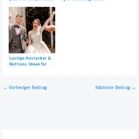
Reise, um meinen
das gibt es zu
Urlaub ohne Stress zu
beachten
genießen?
Lustige Anstecker &
Buttons: Ideen für
Hochzeiten,
Geburtstage und
weitere Anlässe!
←
Vorheriger Beitrag
Nächster Beitrag
→